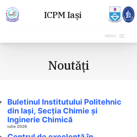
MENU
Sari
la
Noutăți
conținut
Buletinul Institutului Politehnic
din Iași, Secția Chimie și
Inginerie Chimică
iulie 2026
Centrul de excelență în