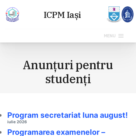
MENU
Sari
la
Anunțuri pentru
conținut
studenți
Program secretariat luna august!
iulie 2026
Programarea examenelor –