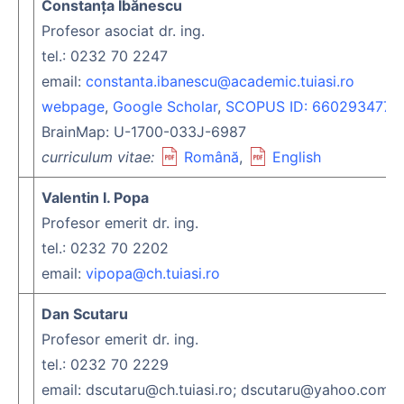
Constanţa Ibănescu
Profesor asociat dr. ing.
tel.: 0232 70 2247
email:
constanta.ibanescu@academic.tuiasi.ro
webpage
,
Google Scholar
,
SCOPUS ID: 6602934779
,
BrainMap: U-1700-033J-6987
curriculum vitae:
Română
,
English
Valentin I. Popa
Profesor emerit dr. ing.
tel.: 0232 70 2202
email:
vipopa@ch.tuiasi.ro
Dan Scutaru
Profesor emerit dr. ing.
tel.: 0232 70 2229
email: dscutaru@ch.tuiasi.ro; dscutaru@yahoo.com