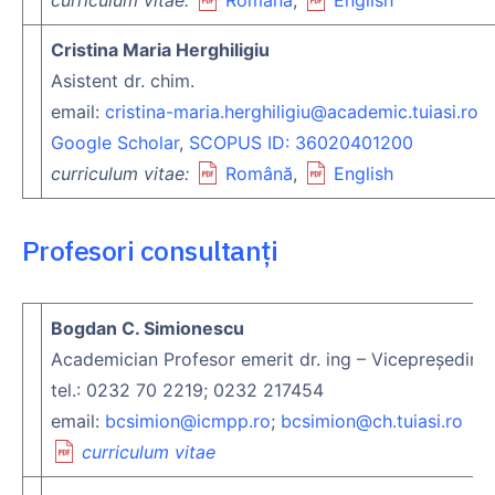
Cristina Maria Herghiligiu
Asistent dr. chim.
email:
cristina-maria.herghiligiu@academic.tuiasi.ro
Google Scholar‬‬‬‬‬‬‬‬
,
SCOPUS ID: 36020401200
curriculum vitae:
Română
,
English
Profesori consultanți
Bogdan C. Simionescu
Academician Profesor emerit dr. ing – Vicepreședin
tel.: 0232 70 2219; 0232 217454
email:
bcsimion@icmpp.ro
;
bcsimion@ch.tuiasi.ro
curriculum vitae