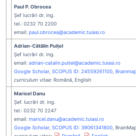
Paul P. Obrocea
Şef lucrări dr. ing.
tel.: 0232 70 2200
email:
paul.obrocea@academic.tuiasi.ro
Adrian-Cătălin Puiţel
Şef lucrări dr. ing.
email:
adrian-catalin.puitel@academic.tuiasi.ro
Google Scholar
,
SCOPUS ID: 24559261100
,
Brainma
curriculum vitae:
Română, English
Maricel Danu
Şef. lucrări dr. ing.
tel.: 0232 70 2247
email:
maricel.danu@academic.tuiasi.ro
Google Scholar
,
SCOPUS ID: 39061341800
, BrainMa
curriculum vitae:
Română
,
English