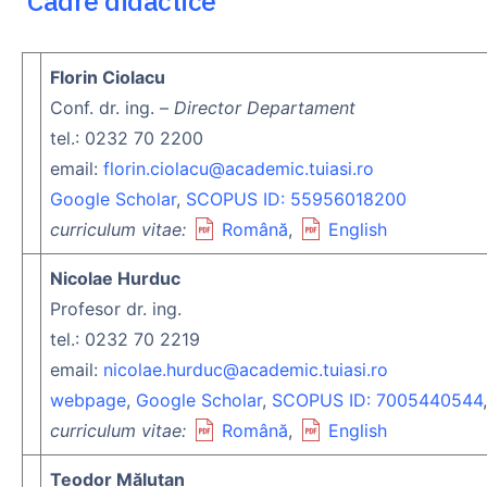
Cadre didactice
Florin Ciolacu
Conf. dr. ing. –
Director Departament
tel.: 0232 70 2200
email:
florin.ciolacu@academic.tuiasi.ro
Google Scholar
,
SCOPUS ID: 55956018200
curriculum vitae:
Română
,
English
Nicolae Hurduc
Profesor dr. ing.
tel.: 0232 70 2219
email:
nicolae.hurduc@academic.tuiasi.ro
webpage
,
Google Scholar
,
SCOPUS ID: 7005440544
curriculum vitae:
Română
,
English
Teodor Măluţan