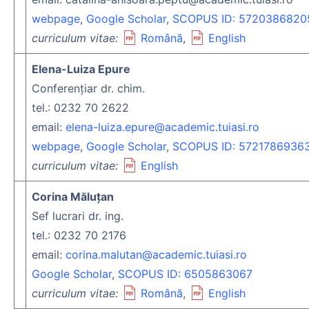
webpage
,
Google Scholar
,
SCOPUS ID: 5720386820
curriculum vitae:
Română
,
English
Elena-Luiza Epure
Conferențiar dr. chim.
tel.: 0232 70 2622
email:
elena-luiza.epure@academic.tuiasi.ro
webpage
,
Google Scholar
,
SCOPUS ID: 5721786936
curriculum vitae:
English
Corina Măluţan
Sef lucrari dr. ing.
tel.: 0232 70 2176
email:
corina.malutan@academic.tuiasi.ro
Google Scholar‬‬‬‬‬‬‬‬
,
SCOPUS ID: 6505863067
curriculum vitae:
Română
,
English