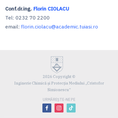
Conf.dr.ing.
Florin CIOLACU
Tel: 0232 70 2200
email:
florin.ciolacu@academic.tuiasi.ro
2026 Copyright ©
Inginerie Chimică și Protecția Mediului „Cristofor
Simionescu”
URMĂREȘTE-NE PE
facebook
instagram
tiktok