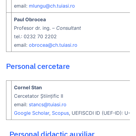
email:
mlungu@ch.tuiasi.ro
Paul Obrocea
Profesor dr. ing. –
Consultant
tel.: 0232 70 2202
email:
obrocea@ch.tuiasi.ro
Personal cercetare
Cornel Stan
Cercetator Științific II
email:
stancs@tuiasi.ro
Google Scholar
,
Scopus
, UEFISCDI ID (UEF-ID): U-
Personal didactic auxiliar