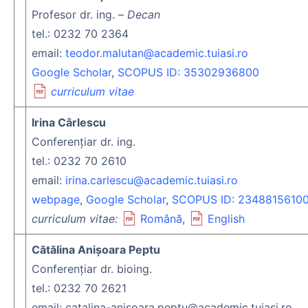
Profesor dr. ing. –
Decan
tel.: 0232 70 2364
email:
teodor.malutan@academic.tuiasi.ro
Google Scholar
,
SCOPUS ID: 35302936800
curriculum vitae
Irina Cârlescu
Conferențiar dr. ing.
tel.: 0232 70 2610
email:
irina.carlescu@academic.tuiasi.ro
webpage
,
Google Scholar
,
SCOPUS ID: 2348815610
curriculum vitae:
Română
,
English
Cătălina Anișoara Peptu
Conferențiar dr. bioing.
tel.: 0232 70 2621
email: catalina-anisoara.peptu@academic.tuiasi.ro