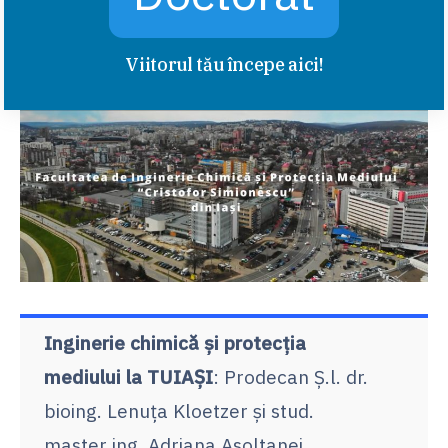
Viitorul tău începe aici!
Inginerie chimică și protecția
mediului la TUIAȘI
: Prodecan Ș.l. dr.
bioing. Lenuța Kloetzer și stud.
master ing. Adriana Asoltanei