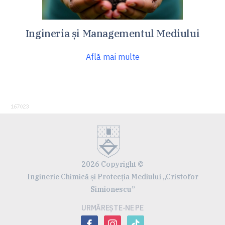
Ingineria și Managementul Mediului
Află mai multe
2026 Copyright ©
Inginerie Chimică și Protecția Mediului „Cristofor
Simionescu”
URMĂREȘTE-NE PE
facebook
instagram
tiktok