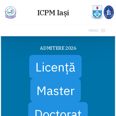
MENU
Sari
la
ADMITERE 2026
conținut
Licență
Master
Doctorat