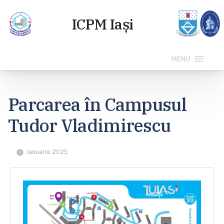
MENU
Sari
la
Parcarea în Campusul
conținut
Tudor Vladimirescu
ianuarie 2025