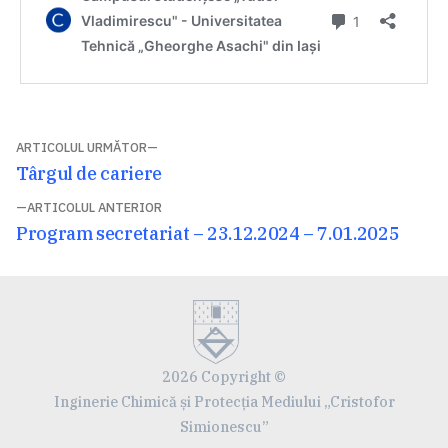
Navigare
ARTICOLUL URMĂTOR
Articolul
Târgul de cariere
în
următor:
ARTICOLUL ANTERIOR
articole
Articolul
Program secretariat – 23.12.2024 – 7.01.2025
anterior:
2026 Copyright ©
Inginerie Chimică și Protecția Mediului „Cristofor
Simionescu”