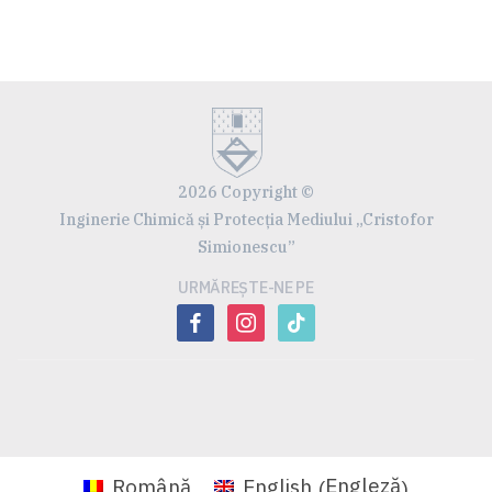
2026 Copyright ©
Inginerie Chimică și Protecția Mediului „Cristofor
Simionescu”
URMĂREȘTE-NE PE
facebook
instagram
tiktok
Engleză
Română
English
(
)