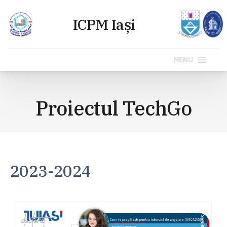
MENU
Sari
la
Proiectul TechGo
conținut
2023-2024