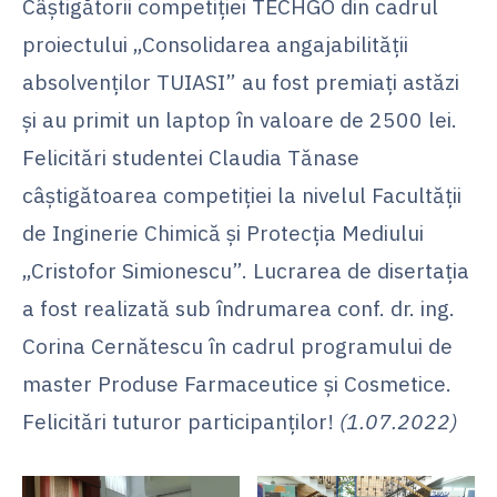
Câștigătorii competiției TECHGO din cadrul
proiectului „Consolidarea angajabilității
absolvenților TUIASI” au fost premiați astăzi
și au primit un laptop în valoare de 2500 lei.
Felicitări studentei Claudia Tănase
câștigătoarea competiției la nivelul Facultății
de Inginerie Chimică și Protecția Mediului
„Cristofor Simionescu”. Lucrarea de disertația
a fost realizată sub îndrumarea conf. dr. ing.
Corina Cernătescu în cadrul programului de
master Produse Farmaceutice și Cosmetice.
Felicitări tuturor participanților!
(1.07.2022)