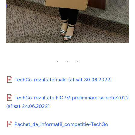
TechGo-rezultatefinale (afisat 30.06.2022)
TechGo-rezultate FICPM preliminare-selectie2022
(afisat 24.06.2022)
Pachet_de_informatii_competitie-TechGo