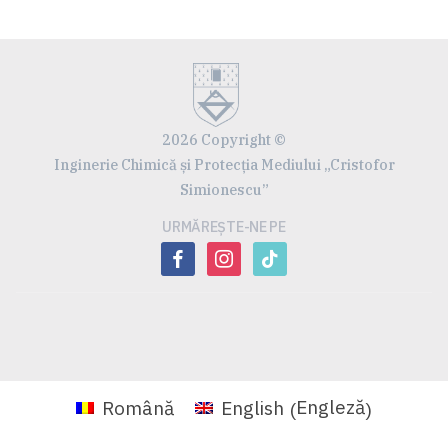
2026 Copyright ©
Inginerie Chimică și Protecția Mediului „Cristofor
Simionescu”
URMĂREȘTE-NE PE
facebook
instagram
tiktok
Engleză
Română
English
(
)