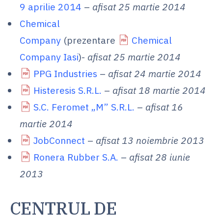
9 aprilie 2014
–
afisat 25 martie 2014
Chemical
Company
(prezentare
Chemical
Company Iasi
)-
afisat 25 martie 2014
PPG Industries
–
afisat 24 martie 2014
Histeresis S.R.L.
–
afisat 18 martie 2014
S.C. Feromet „M” S.R.L.
–
afisat 16
martie 2014
JobConnect
–
afisat 13 noiembrie 2013
Ronera Rubber S.A.
–
afisat 28 iunie
2013
CENTRUL DE