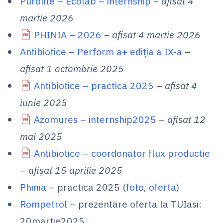
Purolite – Ecolab – internship
– afisat 4
martie 2026
PHINIA – 2026
– afisat 4 martie 2026
Antibiotice – Perform a+ ediția a IX-a
–
afisat 1 octombrie 2025
Antibiotice – practica 2025
–
afisat 4
iunie 2025
Azomures – internship2025
–
afisat 12
mai 2025
Antibiotice – coordonator flux productie
–
afișat 15 aprilie 2025
Phinia
– practica 2025 (
foto
,
oferta
)
Rompetrol
– prezentare oferta la TUIasi:
20martie2025