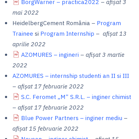
BorgWarner – practica2022
–
afișat 3
mai 2022
HeidelbergCement România –
Program
Trainee
si
Program Internship
–
afișat 13
aprilie 2022
AZOMURES – ingineri
–
afișat 3 martie
2022
AZOMURES – internship studenti an II si III
–
afișat 17 februarie 2022
S.C. Feromet „M” S.R.L. – inginer chimist
–
afișat 17 februarie 2022
Blue Power Partners – inginer mediu
–
afișat 15 februarie 2022
Neveon – inginer chimist
–
afișat 15