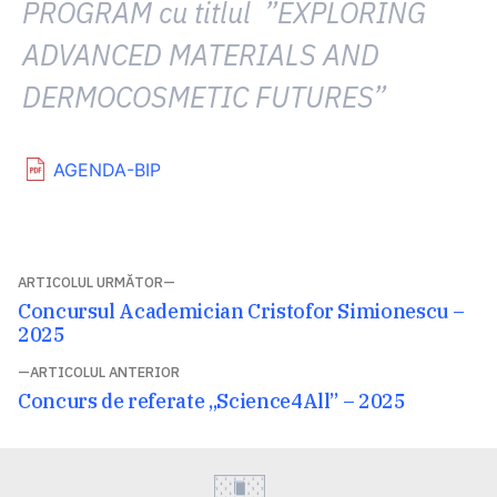
PROGRAM cu titlul ”EXPLORING
ADVANCED MATERIALS AND
DERMOCOSMETIC FUTURES”
AGENDA-BIP
Navigare
ARTICOLUL URMĂTOR
Articolul
Concursul Academician Cristofor Simionescu –
în
următor:
2025
articole
ARTICOLUL ANTERIOR
Articolul
Concurs de referate „Science4All” – 2025
anterior: