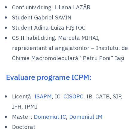
Conf.univ.dr.ing. Liliana LAZĂR
Student Gabriel SAVIN
Student Adina-Luiza FIȘTOC
CS II habil.dr.ing. Marcela MIHAI,
reprezentant al angajatorilor – Institutul de
Chimie Macromoleculară ”Petru Poni” Iași
Evaluare programe ICPM:
Licență:
ISAPM
, IC,
CISOPC
, IB, CATB, SIP,
IFH, IPMI
Master:
Domeniul IC
,
Domeniul IM
Doctorat