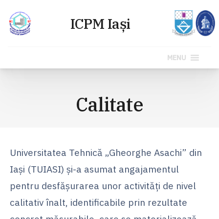
MENU
Sari
la
Calitate
conținut
Universitatea Tehnică „Gheorghe Asachi” din
Iaşi (TUIASI) şi-a asumat angajamentul
pentru desfăşurarea unor activităţi de nivel
calitativ înalt, identificabile prin rezultate
concret măsurabile, care se materializează