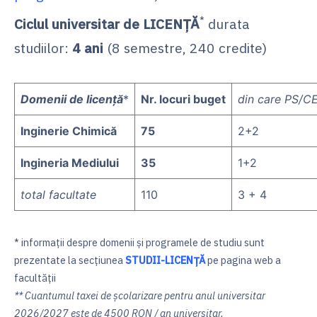
*
Ciclul universitar de LICENŢĂ
durata
studiilor:
4 ani
(8 semestre, 240 credite)
Domenii de licență
*
Nr. locuri buget
din care PS/C
Inginerie Chimică
75
2+2
Ingineria Mediului
35
1+2
total facultate
110
3 + 4
* informaţii despre domenii şi programele de studiu sunt
prezentate la secţiunea
STUDII-LICENŢĂ
pe pagina web a
facultăţii
** Cuantumul taxei de şcolarizare pentru anul universitar
2026/2027 este de 4500 RON / an universitar.