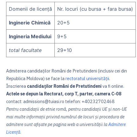
Domenii de licență
Nr. locuri (cu bursa + fara bursa)
Inginerie Chimică
20+5
Ingineria Mediului
9+5
total facultate
29+10
Admiterea candidaților Români de Pretutindeni (inclusiv cei din
Republica Moldova) se face la
rectoratul universității
.
Înscrierea
candidaților Români de Pretutindeni
va fi online.
Actele se depun la Rectorat, corp T, parter, camera C-08
contact: admissions@tuiasi.ro telefon: +40232702468
Pentru candidații de etnie romă, pentru candidații UE și non-UE
mai multe informații privind numărul de locuri și procedura de
admitere sunt afișate pe pagina web a universității la
Admitere
Licență
.