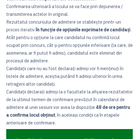
Confirmarea ulterioară a locului se va face prin depunerea /
transmiterea actelor ȋn original.
Rezultatul concursului de admitere se stabileşte printr-un
proces iterativ
în funcţie de opţiunile exprimate de candidaţi
.
Atât pentru o opțiune la care candidatul nu confirmă locul
ocupat prin concurs, cât şi pentru opțiunile inferioare (la care, de
asemenea, ar fi putut fi admis), candidatul este eliminat din
procesul de admitere.
Candidații care nu au fost declarați admiși vor fi menținuți în
listele de admitere, aceștia putând fi admiși ulterior în urma
retragerii altor candidați.
Candidații declarați admiși la o facultate la afișarea rezultatelor
de la ultimul termen de confirmare prevăzut în calendarul de
admitere al unei sesiuni vor avea la dispoziție
48 de ore pentru
a confirma locul obținut
, în aceleași condiții ca în etapele
anterioare de confirmare.