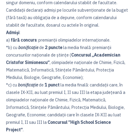
singur domeniu, conform calendarului stabilit de facultate.
Candidaţii declaraţi admiși pe locurile subvenţionate de la buget
(fără taxă) au obligaţia de a depune, conform calendarului
stabilit de facultate, dosarul cu actele în original.
Admişi
:
a)
fără concurs
: premianţii olimpiadelor internaţionale.
*b) cu
bonificație
de
2 puncte
la media finală: premianţii
concursurilor naţionale de științe (
Concursul „Academician
Cristofor Simionescu”
, olimpiadele naționale de Chimie, Fizică,
Matematică, Informatică, Stiinţele Pământului, Protecția
Mediului, Biologie, Geografie, Economie);
*c) cu
bonificație
de
1 punct
la media finală: candidații care, în
clasele IX-XII, au luat premiul I, II sau III la etapa județeană a
olimpiadelor naționale de Chimie, Fizică, Matematică,
Informatică, Stiinţele Pământului, Protecția Mediului, Biologie,
Geografie, Economie; candidații care în clasele IX-XII au luat
premiul I, II sau III la
Concursul ”High School Science
Project”
.