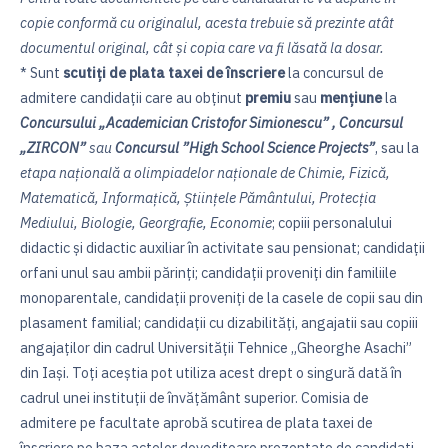
copie conformă cu originalul, acesta trebuie să prezinte atât
documentul original, cât şi copia care va fi lăsată la dosar.
* Sunt
scutiţi de plata taxei de înscriere
la concursul de
admitere candidații care au obținut
premiu
sau
mențiune
la
Concursului „Academician Cristofor Simionescu” , Concursul
„ZIRCON”
sau
Concursul ”High School Science Projects”
, sau la
etapa națională a olimpiadelor naționale de Chimie, Fizică,
Matematică, Informațică, Științele Pământului, Protecția
Mediului, Biologie, Georgrafie, Economie
; copiii personalului
didactic și didactic auxiliar în activitate sau pensionat; candidații
orfani unul sau ambii părinţi; candidații proveniți din familiile
monoparentale, candidaţii proveniţi de la casele de copii sau din
plasament familial; candidații cu dizabilități, angajatii sau copiii
angajaţilor din cadrul Universităţii Tehnice „Gheorghe Asachi”
din Iaşi. Toţi aceştia pot utiliza acest drept o singură dată în
cadrul unei instituţii de învăţământ superior. Comisia de
admitere pe facultate aprobă scutirea de plata taxei de
înscriere pe baza actelor doveditoare prezentate de candidaţi.