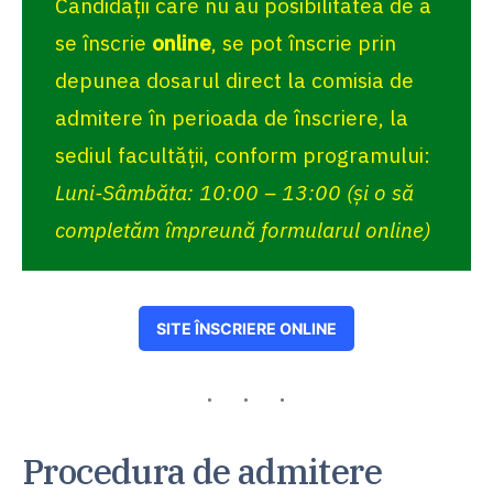
Candidații care nu au posibilitatea de a
se înscrie
online
, se pot înscrie prin
depunea dosarul direct la comisia de
admitere în perioada de înscriere, la
sediul facultății
, conform programului:
Luni-Sâmbăta: 10:00 – 13:00
(și o să
completăm împreună formularul online)
SITE ÎNSCRIERE ONLINE
Procedura de admitere