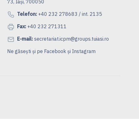
73, Iași, 700050
Telefon:
+40 232 278683 / int. 2135
Fax:
+40 232 271311
E-mail:
secretariat.icpm@groups.tuiasi.ro
Ne găsești și pe
Facebook
și
Instagram