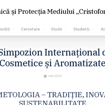
ică și Protecția Mediului „Cristof
utăți
Cercetare
Studii
Studenți
A
 Simpozion Internațional
Cosmetice și Aromatizat
mai 2024
ETOLOGIA – TRADIȚIE, INOV
SUSTENABILITATE