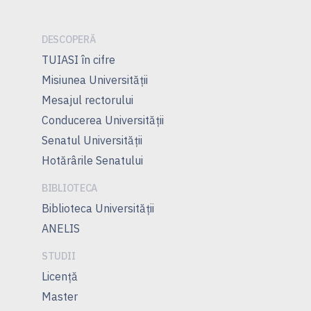
articole
DESCOPERĂ
TUIASI în cifre
Misiunea Universităţii
Mesajul rectorului
Conducerea Universităţii
Senatul Universității
Hotărârile Senatului
BIBLIOTECA
Biblioteca Universității
ANELIS
STUDII
Licență
Master