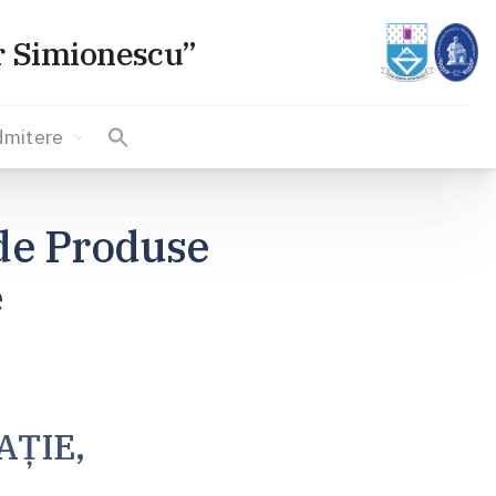
or Simionescu”
dmitere
 de Produse
e
AȚIE,