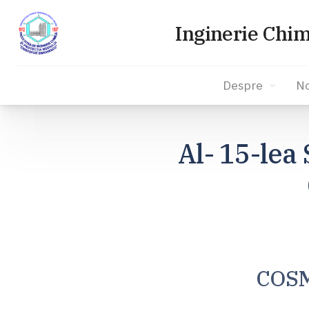
Inginerie Chim
Despre
No
Sari
la
Al- 15-lea
conținut
COSM