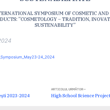
NTERNATIONAL SYMPOSIUM OF COSMETIC AND
DUCTS: ”COSMETOLOGY – TRADITION, INOVAT
SUSTENABILITY”
 2024
_Symposium_May23-24_2024
ARTICOLUL URMĂTOR
Articolul
ţeşti 2023-2024
High School Science Projec
următor: