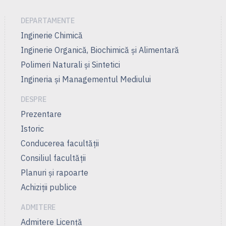
DEPARTAMENTE
Inginerie Chimică
Inginerie Organică, Biochimică şi Alimentară
Polimeri Naturali şi Sintetici
Ingineria și Managementul Mediului
DESPRE
Prezentare
Istoric
Conducerea facultății
Consiliul facultăţii
Planuri şi rapoarte
Achiziții publice
ADMITERE
Admitere Licenţă