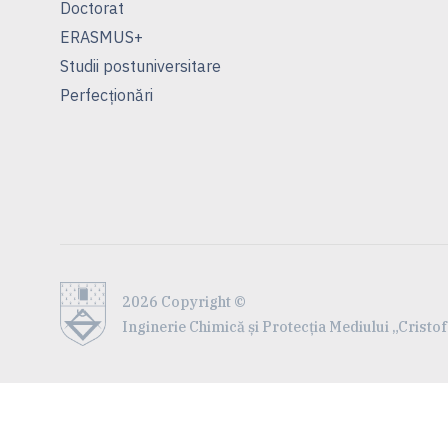
Doctorat
ERASMUS+
Studii postuniversitare
Perfecționări
2026 Copyright ©
Inginerie Chimică și Protecția Mediului „Crist