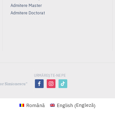
Admitere Master
Admitere Doctorat
URMĂREȘTE-NE PE
facebook
instagram
tiktok
ofor Simionescu”
Engleză
Română
English
(
)