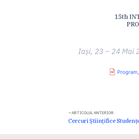
15th I
PRO
Iași, 23 – 24 Mai
Program
Navigare
ARTICOLUL ANTERIOR
Articolul
Cercuri Ştiinţifice Studen
în
anterior: