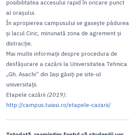
posibilitatea accesului rapid în oricare punct
al oraşului.
În apropierea campusului se gaseşte pădurea
şi lacul Ciric, minunată zona de agrement şi
distracţie.
Mai multe informaţii despre procedura de
desfăşurare a cazării la Universitatea Tehnica
„Gh. Asachi” din Iaşi găsiţi pe site-ul
universitaţii.
Etapele cazării
(2019)
:
http://campus.tuiasi.ro/etapele-cazarii/
Totodată, reamintim faptul că studenții vor