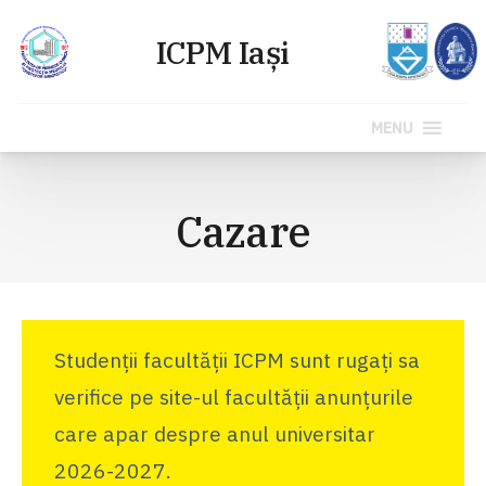
MENU
Sari
la
Cazare
conținut
Studenții facultății ICPM sunt rugați sa
verifice pe site-ul facultății anunțurile
care apar despre anul universitar
2026-2027.