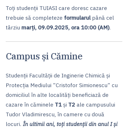
Toți studenții TUIASI care doresc cazare
trebuie să completeze
formularul
până cel
târziu
marți, 09.09.2025, ora 10:00 (AM)
.
Campus și Cămine
Studenţii Facultăţii de Inginerie Chimică şi
Protecţia Mediului ”Cristofor Simionescu” cu
domiciliul în alte localităţi beneficiază de
cazare în căminele
T1
şi
T2
ale campusului
Tudor Vladimirescu, în camere cu două
locuri.
În ultimii ani, toţi studenţii din anul I şi