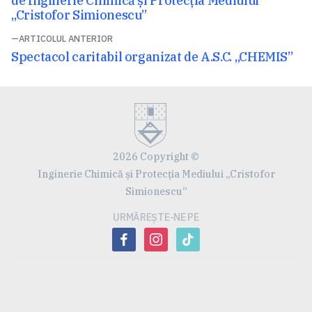
articole
de Inginerie Chimică și Protecția Mediului
„Cristofor Simionescu”
ARTICOLUL ANTERIOR
Articolul
Spectacol caritabil organizat de A.S.C. „CHEMIS”
anterior:
2026 Copyright ©
Inginerie Chimică și Protecția Mediului „Cristofor
Simionescu”
URMĂREȘTE-NE PE
facebook
instagram
tiktok