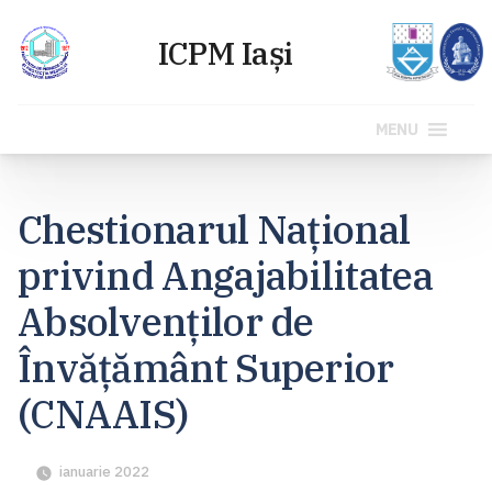
MENU
Sari
la
Chestionarul Național
conținut
privind Angajabilitatea
Absolvenților de
Învățământ Superior
(CNAAIS)
ianuarie 2022