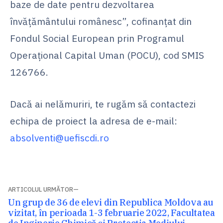
baze de date pentru dezvoltarea
învățământului românesc”, cofinanțat din
Fondul Social European prin Programul
Operațional Capital Uman (POCU), cod SMIS
126766.
Dacă ai nelămuriri, te rugăm să contactezi
echipa de proiect la adresa de e-mail:
absolventi@uefiscdi.ro
Navigare
ARTICOLUL URMĂTOR
Articolul
Un grup de 36 de elevi din Republica Moldova au
în
următor:
vizitat, în perioada 1-3 februarie 2022, Facultatea