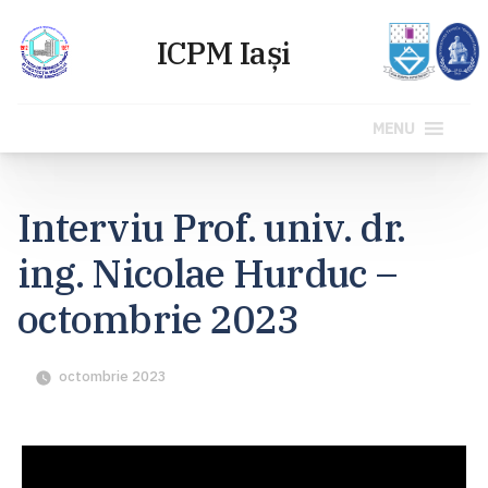
MENU
Sari
la
Interviu Prof. univ. dr.
conținut
ing. Nicolae Hurduc –
octombrie 2023
octombrie 2023