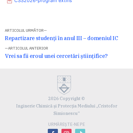
CSS2026-program extins
Navigare
ARTICOLUL URMĂTOR
Articolul
Repartizare studenți în anul III – domeniul IC
în
următor:
ARTICOLUL ANTERIOR
articole
Articolul
Vrei sa fii eroul unei cercetări științifice?
anterior:
2026 Copyright ©
Inginerie Chimică și Protecția Mediului „Cristofor
Simionescu”
URMĂREȘTE-NE PE
facebook
instagram
tiktok