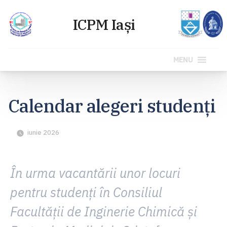
MENU
Sari
la
Calendar alegeri studenți
conținut
iunie 2026
În urma vacantării unor locuri
pentru studenți în Consiliul
Facultății de Inginerie Chimică și