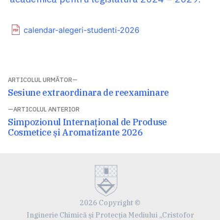
calendar-alegeri-studenti-2026
Navigare
ARTICOLUL URMĂTOR
Articolul
Sesiune extraordinara de reexaminare
în
următor:
ARTICOLUL ANTERIOR
articole
Articolul
Simpozionul Internațional de Produse
anterior:
Cosmetice și Aromatizante 2026
2026 Copyright ©
Inginerie Chimică și Protecția Mediului „Cristofor