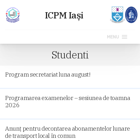
MENU
Sari
Studenti
la
conținut
Program secretariat luna august!
Programarea examenelor – sesiunea de toamna
2026
Anunț pentru decontarea abonamentelor lunare
de transport local în comun