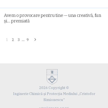
Avem o provocare pentru tine — una creativă, fun
și… premiată
Navigare
1
2
3
…
9
în
articole
2026 Copyright ©
Inginerie Chimică și Protecția Mediului „Cristofor
Simionescu”