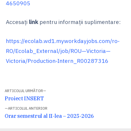
4650905
Accesați
link
pentru informații suplimentare:
https://ecolab.wd1.myworkdayjobs.com/ro-
RO/Ecolab_External/job/ROU—Victoria—
Victoria/Production-Intern_R00287316
Navigare
ARTICOLUL URMĂTOR
Articolul
Proiect INSERT
în
următor:
ARTICOLUL ANTERIOR
articole
Articolul
Orar semestrul al II-lea – 2025-2026
anterior: