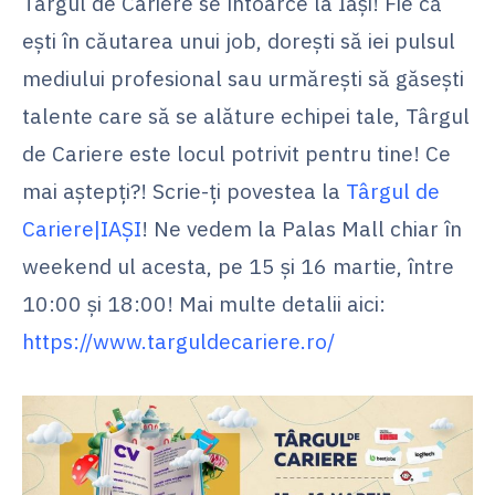
Târgul de Cariere se întoarce la Iași! Fie că
ești în căutarea unui job, dorești să iei pulsul
mediului profesional sau urmărești să găsești
talente care să se alăture echipei tale, Târgul
de Cariere este locul potrivit pentru tine! Ce
mai aștepți?! Scrie-ți povestea la
Târgul de
Cariere|IAȘI
! Ne vedem la Palas Mall chiar în
weekend ul acesta, pe 15 și 16 martie, între
10:00 și 18:00! Mai multe detalii aici:
https://www.targuldecariere.ro/