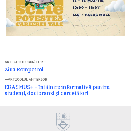
Navigare
ARTICOLUL URMĂTOR
Articolul
Ziua Rompetrol
în
următor:
ARTICOLUL ANTERIOR
articole
Articolul
ERASMUS+ – întâlnire informativă pentru
anterior:
studenți, doctoranzi și cercetători