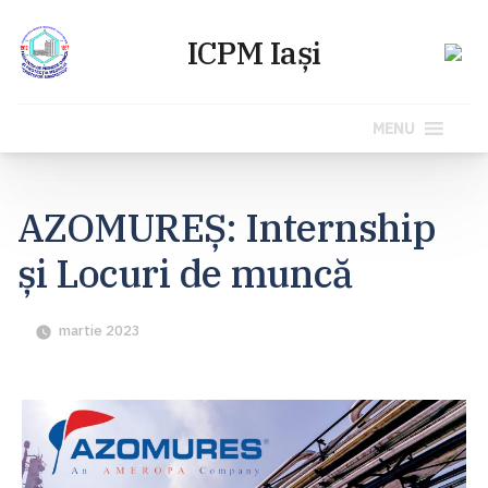
MENU
Sari
la
AZOMUREȘ: Internship
conținut
și Locuri de muncă
martie 2023