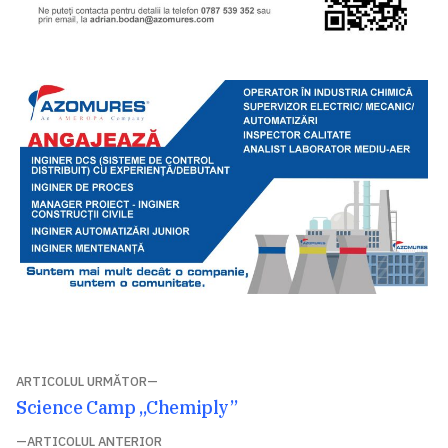
Navigare
ARTICOLUL URMĂTOR
Articolul
Science Camp „Chemiply”
în
următor:
ARTICOLUL ANTERIOR