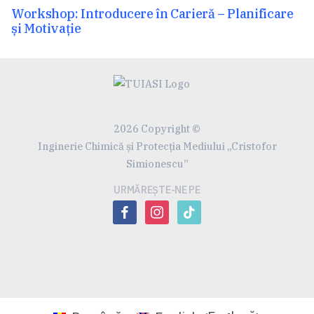
articole
Articolul
Workshop: Introducere în Carieră – Planificare
anterior:
și Motivație
2026 Copyright ©
Inginerie Chimică și Protecția Mediului „Cristofor
Simionescu”
URMĂREȘTE-NE PE
facebook
instagram
tiktok