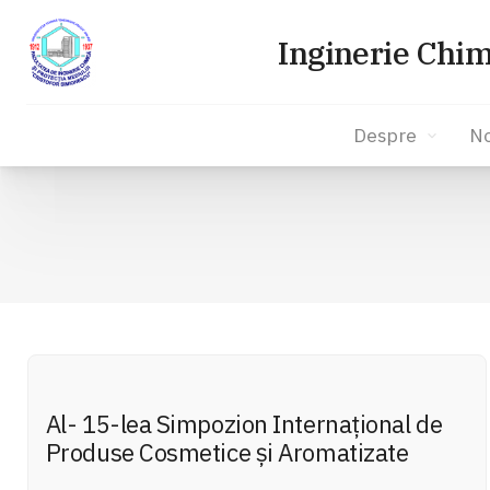
Inginerie Chim
Despre
No
Sari
la
conținut
Al- 15-lea Simpozion Internațional de
Produse Cosmetice și Aromatizate