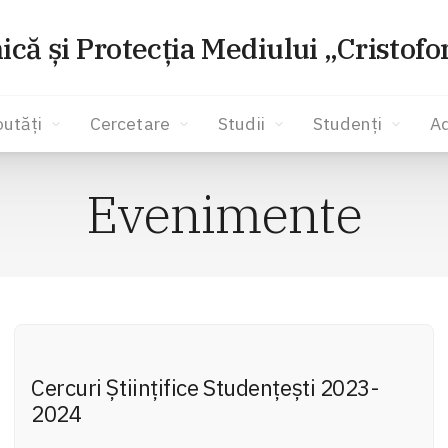
ică și Protecția Mediului „Cristof
utăți
Cercetare
Studii
Studenți
A
Evenimente
Cercuri Ştiinţifice Studenţeşti 2023-
2024