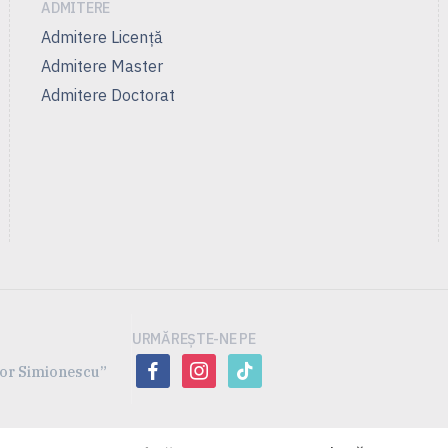
ADMITERE
Admitere Licenţă
Admitere Master
Admitere Doctorat
URMĂREȘTE-NE PE
facebook
instagram
tiktok
ofor Simionescu”