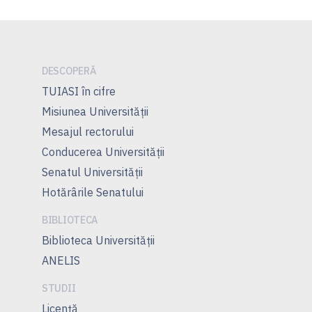
DESCOPERĂ
TUIASI în cifre
Misiunea Universităţii
Mesajul rectorului
Conducerea Universităţii
Senatul Universității
Hotărârile Senatului
BIBLIOTECA
Biblioteca Universității
ANELIS
STUDII
Licență