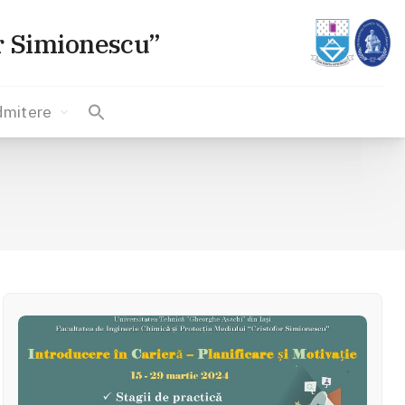
or Simionescu”
dmitere