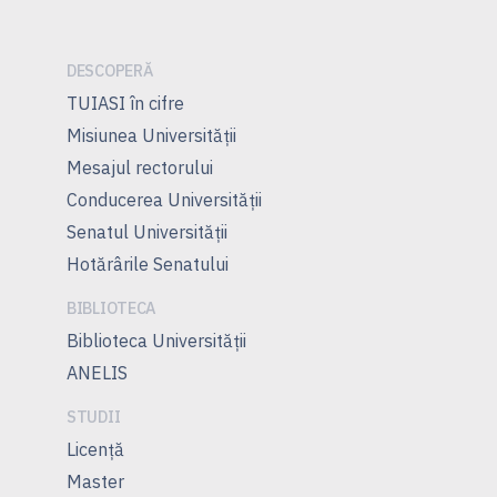
articole
DESCOPERĂ
TUIASI în cifre
Misiunea Universităţii
Mesajul rectorului
Conducerea Universităţii
Senatul Universității
Hotărârile Senatului
BIBLIOTECA
Biblioteca Universității
ANELIS
STUDII
Licență
Master