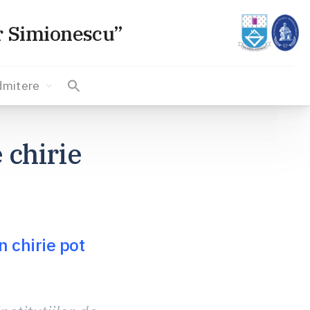
or Simionescu”
dmitere
 chirie
n chirie pot