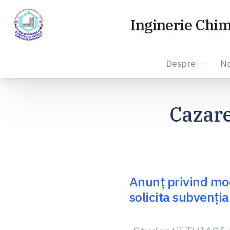
Inginerie Chim
Despre
No
Sari
la
Cazare
conținut
Anunț privind moda
solicita subvenți