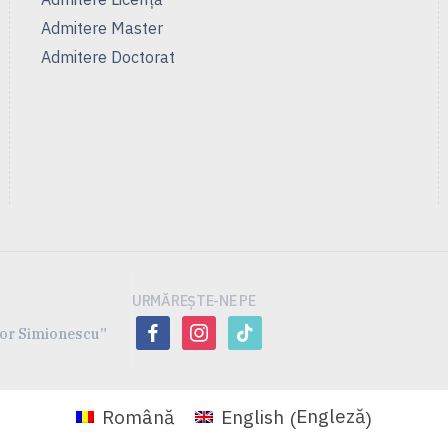
Admitere Master
Admitere Doctorat
URMĂREȘTE-NE PE
facebook
instagram
tiktok
ofor Simionescu”
Engleză
Română
English
(
)