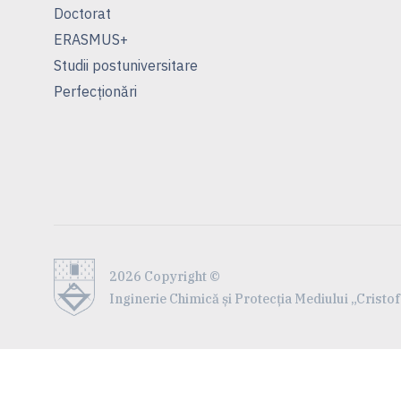
Doctorat
ERASMUS+
Studii postuniversitare
Perfecționări
2026 Copyright ©
Inginerie Chimică și Protecția Mediului „Crist