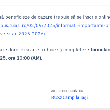
să beneficieze de cazare trebuie să se înscrie onli
pus.tuiasi.ro/02/09/2025/informatii-importante-pr
niversitar-2025-2026/
 care doresc cazare trebuie să completeze
formular
25, ora 10:00 (AM)
.
ARTICOLUL URMĂTOR
Articolul
BUZZCamp la Iași
următor: