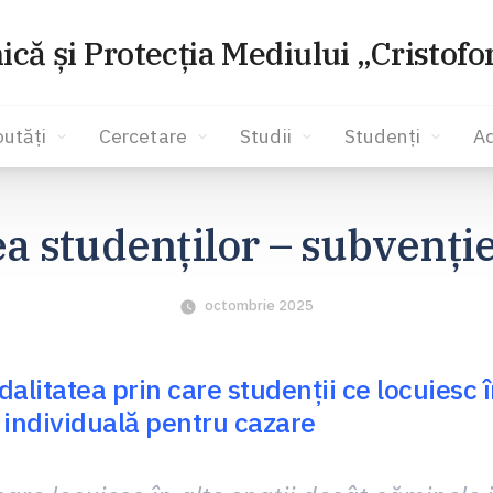
ică și Protecția Mediului „Cristof
utăți
Cercetare
Studii
Studenți
A
a studenților – subvenție
octombrie 2025
litatea prin care studenții ce locuiesc î
a individuală pentru cazare