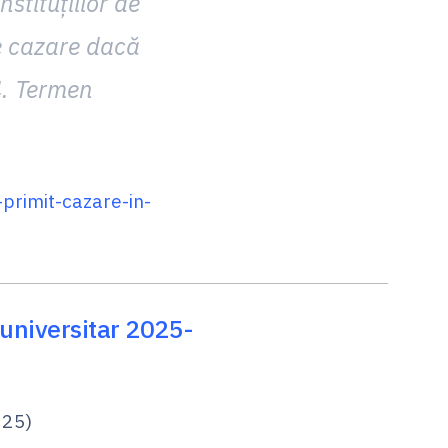
stituţiilor de
e cazare dacă
4. Termen
primit-cazare-in-
 universitar 2025-
025)