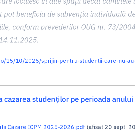
re locuiesc în alte spaţii decât căminele in
 pot beneficia de subvenţia individuală d
iile, conform prevederilor OUG nr. 73/200
14.11.2025
.
.ro/15/10/2025/sprijin-pentru-studentii-care-nu-au-
la cazarea studenților pe perioada anului
matii Cazare ICPM 2025-2026.pdf
(afisat 20 sept. 2