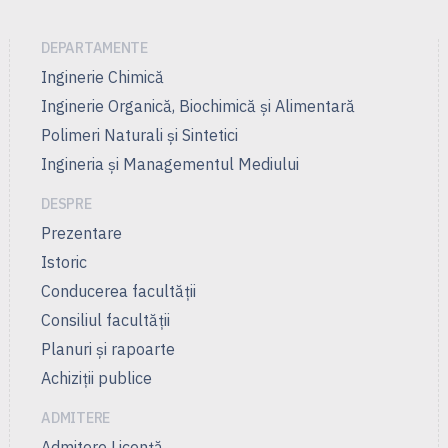
DEPARTAMENTE
Inginerie Chimică
Inginerie Organică, Biochimică şi Alimentară
Polimeri Naturali şi Sintetici
Ingineria și Managementul Mediului
DESPRE
Prezentare
Istoric
Conducerea facultății
Consiliul facultăţii
Planuri şi rapoarte
Achiziții publice
ADMITERE
Admitere Licenţă