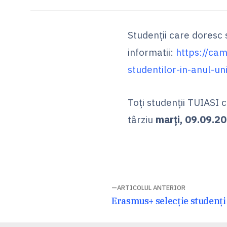
Studenții care doresc 
informatii:
https://cam
studentilor-in-anul-u
Toți studenții TUIASI
târziu
marți, 09.09.20
Navigare
ARTICOLUL ANTERIOR
Articolul
Erasmus+ selecție studenți
în
anterior: