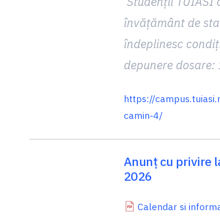
Studenții TUIASI ca
învăţământ de stat
îndeplinesc condiţ
depunere dosare:
https://campus.tuiasi
camin-4/
Anunț cu privire 
2026
Calendar si infor