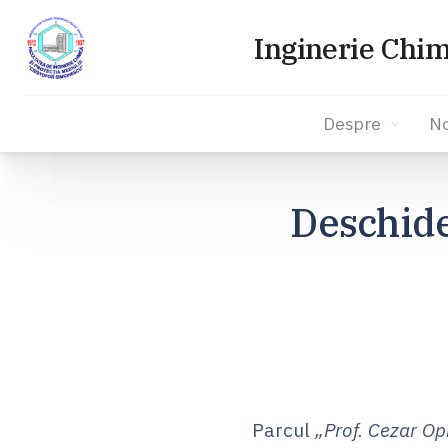
Inginerie Chim
Despre
No
Sari
la
Deschide
conținut
Parcul
„Prof. Cezar Op