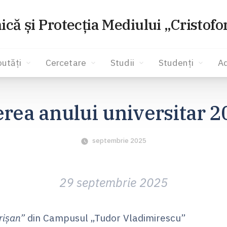
ică și Protecția Mediului „Cristof
utăți
Cercetare
Studii
Studenți
A
rea anului universitar 
septembrie 2025
29 septembrie 2025
rișan”
din Campusul „Tudor Vladimirescu”