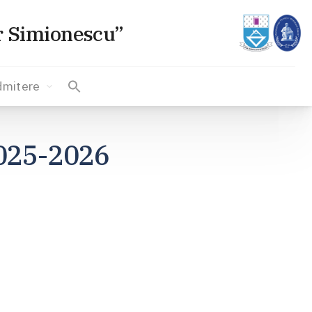
or Simionescu”
dmitere
2025-2026