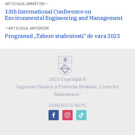
Navigare
ARTICOLUL URMĂTOR
Articolul
13th International Conference on
în
următor:
Environmental Engineering and Management
articole
ARTICOLUL ANTERIOR
Articolul
Programul „Tabere studentesti” de vara 2025
anterior:
2026 Copyright ©
Inginerie Chimică și Protecția Mediului „Cristofor
Simionescu”
URMĂREȘTE-NE PE
facebook
instagram
tiktok