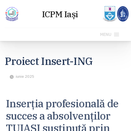
MENU
Sari
la
Proiect Insert-ING
conținut
iunie 2025
Inserția profesională de
succes a absolvenților
TUIASI susținută prin