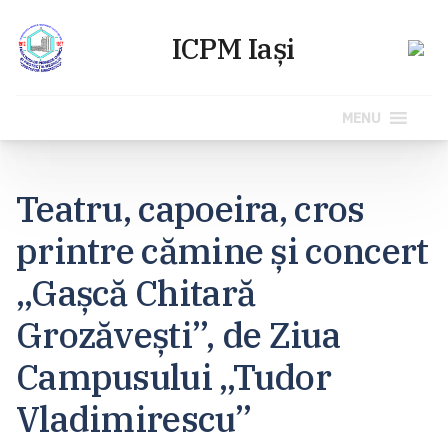
MENU
Sari
la
Teatru, capoeira, cros
conținut
printre cămine și concert
„Gașcă Chitară
Grozăvești”, de Ziua
Campusului „Tudor
Vladimirescu”