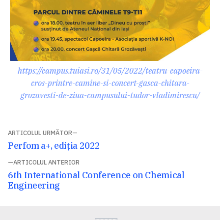
https://campus.tuiasi.ro/31/05/2022/teatru-capoeira-
cros-printre-camine-si-concert-gasca-chitara-
grozavesti-de-ziua-campusului-tudor-vladimirescu/
Navigare
ARTICOLUL URMĂTOR
Articolul
Perfom a+, ediția 2022
în
următor:
ARTICOLUL ANTERIOR
articole
Articolul
6th International Conference on Chemical
anterior:
Engineering