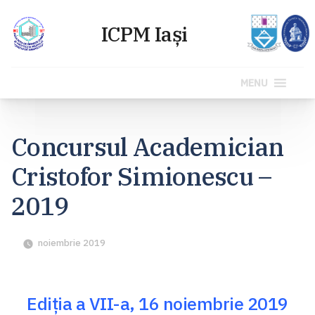
MENU
Sari
la
Concursul Academician
conținut
Cristofor Simionescu –
2019
noiembrie 2019
Ediția a VII-a, 16 noiembrie 2019