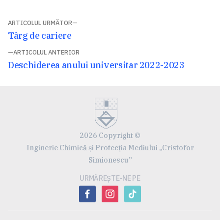
Navigare
ARTICOLUL URMĂTOR
Articolul
Târg de cariere
în
următor:
ARTICOLUL ANTERIOR
articole
Articolul
Deschiderea anului universitar 2022-2023
anterior:
2026 Copyright ©
Inginerie Chimică și Protecția Mediului „Cristofor
Simionescu”
URMĂREȘTE-NE PE
facebook
instagram
tiktok