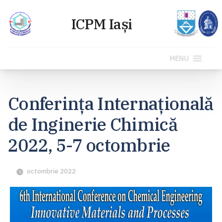
MENU
Sari
la
Conferința Internațională
conținut
de Inginerie Chimică
2022, 5-7 octombrie
octombrie 2022