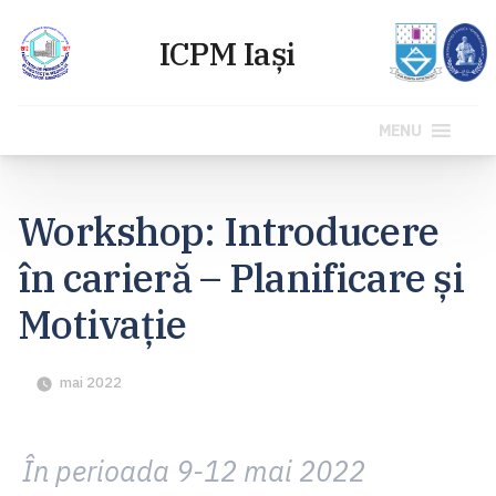
MENU
Sari
la
Workshop: Introducere
conținut
în carieră – Planificare și
Motivație
mai 2022
În perioada 9-12 mai 2022