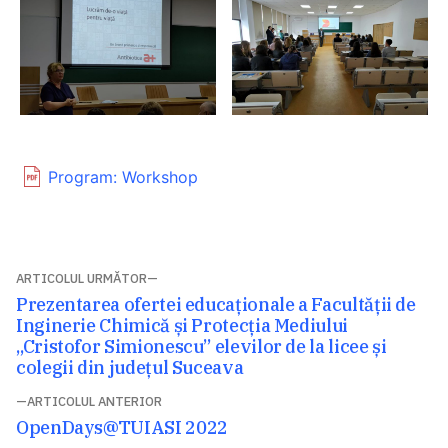
Program: Workshop
Navigare
ARTICOLUL URMĂTOR
Articolul
Prezentarea ofertei educaționale a Facultății de
în
următor:
Inginerie Chimică și Protecția Mediului
articole
„Cristofor Simionescu” elevilor de la licee și
colegii din județul Suceava
ARTICOLUL ANTERIOR
Articolul
OpenDays@TUIASI 2022