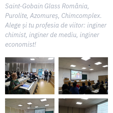
Saint-Gobain Glass România,
Purolite, Azomureș, Chimcomplex.
Alege și tu profesia de viitor: inginer
chimist, inginer de mediu, inginer
economist!