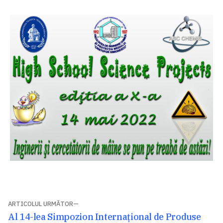
Navigare
ARTICOLUL URMĂTOR
Articolul
Al 14-lea Simpozion Internațional de Produse