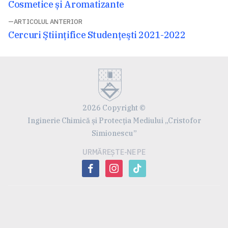
în
următor:
Cosmetice și Aromatizante
articole
ARTICOLUL ANTERIOR
Articolul
Cercuri Ştiinţifice Studenţeşti 2021-2022
anterior:
2026 Copyright ©
Inginerie Chimică și Protecția Mediului „Cristofor
Simionescu”
URMĂREȘTE-NE PE
facebook
instagram
tiktok