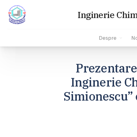
Inginerie Chim
Despre
No
Sari
la
Prezentarea
conținut
Inginerie Ch
Simionescu” el