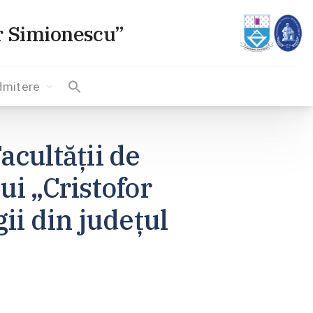
or Simionescu”
dmitere
acultății de
ui „Cristofor
gii din județul