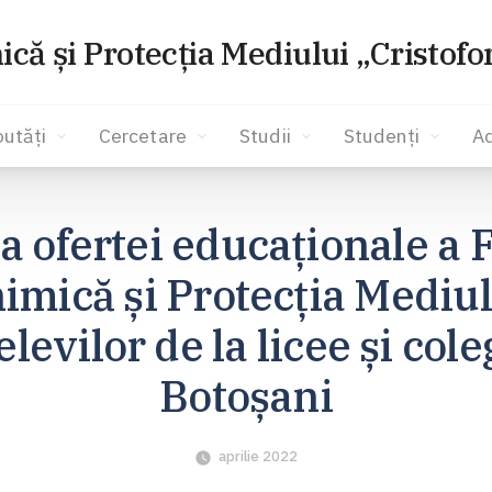
ică și Protecția Mediului „Cristof
utăți
Cercetare
Studii
Studenți
A
 ofertei educaționale a F
imică și Protecția Mediul
evilor de la licee și cole
Botoșani
aprilie 2022