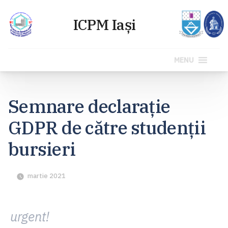
MENU
Sari
la
Semnare declarație
conținut
GDPR de către studenții
bursieri
martie 2021
urgent!