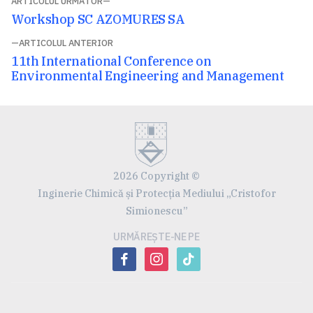
Navigare
ARTICOLUL URMĂTOR
Articolul
Workshop SC AZOMURES SA
în
următor:
ARTICOLUL ANTERIOR
articole
Articolul
11th International Conference on
anterior:
Environmental Engineering and Management
2026 Copyright ©
Inginerie Chimică și Protecția Mediului „Cristofor
Simionescu”
URMĂREȘTE-NE PE
facebook
instagram
tiktok