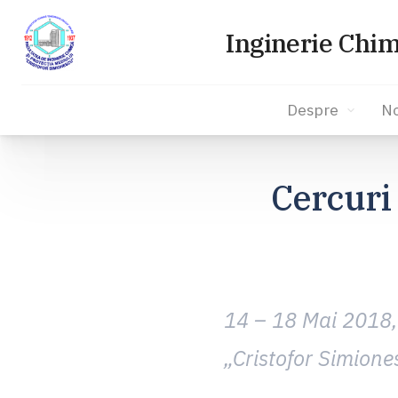
Inginerie Chim
Despre
No
Sari
la
Cercuri
conținut
14 – 18 Mai 2018, 
„Cristofor Simion