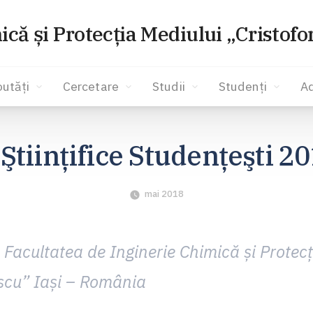
ică și Protecția Mediului „Cristof
utăți
Cercetare
Studii
Studenți
A
 Ştiinţifice Studenţeşti 2
mai 2018
Facultatea de Inginerie Chimică şi Protecţ
escu” Iaşi – România