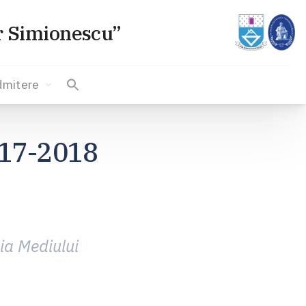
or Simionescu”
dmitere
017-2018
ia Mediului