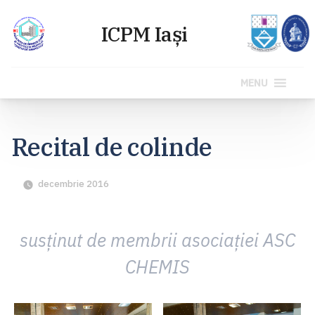
MENU
Sari
la
Recital de colinde
conținut
decembrie 2016
susţinut de membrii asociaţiei ASC
CHEMIS