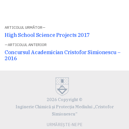
Navigare
ARTICOLUL URMĂTOR
Articolul
High School Science Projects 2017
în
următor:
ARTICOLUL ANTERIOR
articole
Articolul
Concursul Academician Cristofor Simionescu –
anterior:
2016
2026 Copyright ©
Inginerie Chimică și Protecția Mediului „Cristofor
Simionescu”
URMĂREȘTE-NE PE