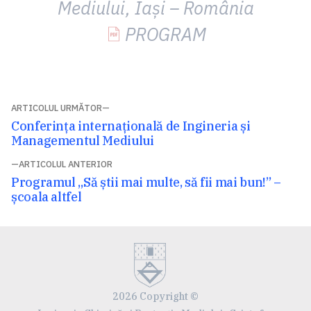
Mediului, Iaşi – România
PROGRAM
Navigare
ARTICOLUL URMĂTOR
Articolul
Conferința internațională de Ingineria și
în
următor:
Managementul Mediului
articole
ARTICOLUL ANTERIOR
Articolul
Programul „Să știi mai multe, să fii mai bun!” –
anterior:
școala altfel
2026 Copyright ©