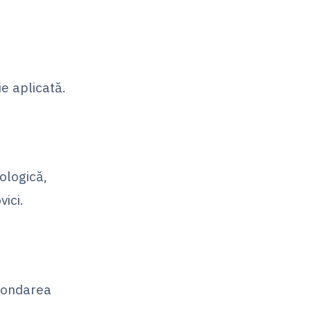
ie aplicată.
ologică,
ici.
 fondarea