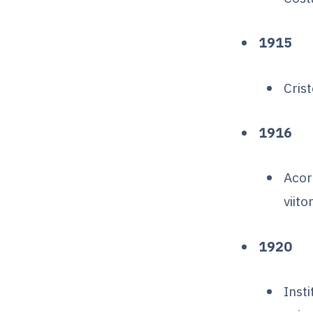
1915
Cris
1916
Acor
viit
1920
Inst