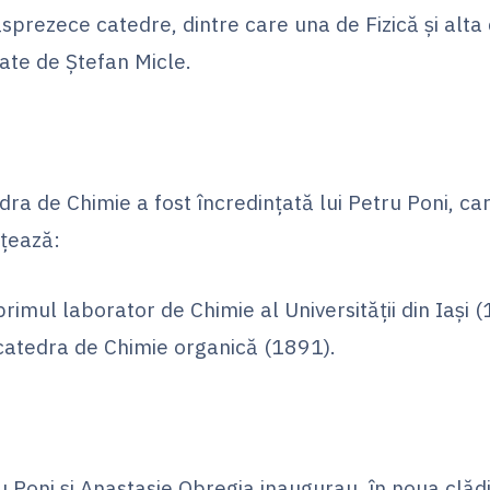
sprezece catedre, dintre care una de Fizică și alta
ate de Ștefan Micle.
dra de Chimie a fost încredințată lui Petru Poni, ca
nțează:
primul laborator de Chimie al Universității din Iași 
catedra de Chimie organică (1891).
u Poni și Anastasie Obregia inaugurau, în noua clăd