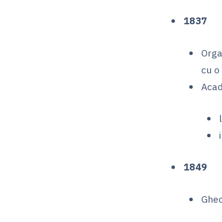
1837
Orga
cu o
Acad
1849
Gheo