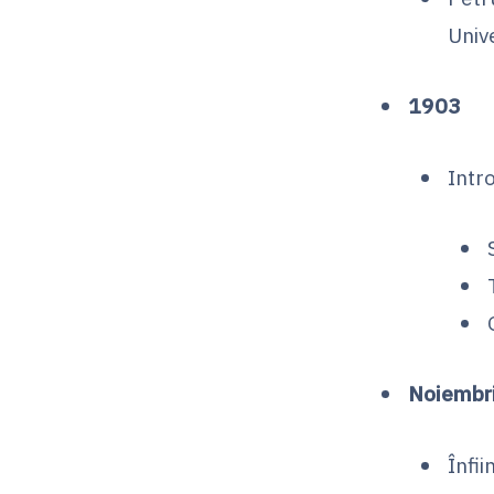
Univ
1903
Intr
Noiembr
Înfi