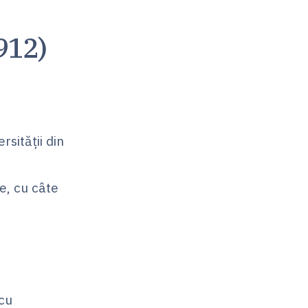
912)
sității din
.
țe, cu câte
 cu