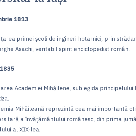
mbrie 1813
nțarea primei școli de ingineri hotarnici, prin strădani
rghe Asachi, veritabil spirit enciclopedist român.
 1835
area Academiei Mihăilene, sub egida principelului 
dza.
emia Mihăileană reprezintă cea mai importantă cti
ersitară a învățământului românesc, din prima jumă
ului al XIX-lea.