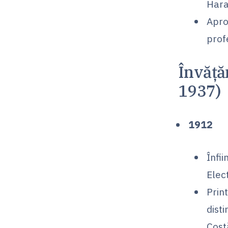
Hara
Apro
prof
Învăță
1937)
1912
Înfii
Elec
Print
disti
Cost