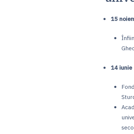
15 noie
Înfii
Gheo
14 iunie
Fond
Stur
Acad
univ
secol