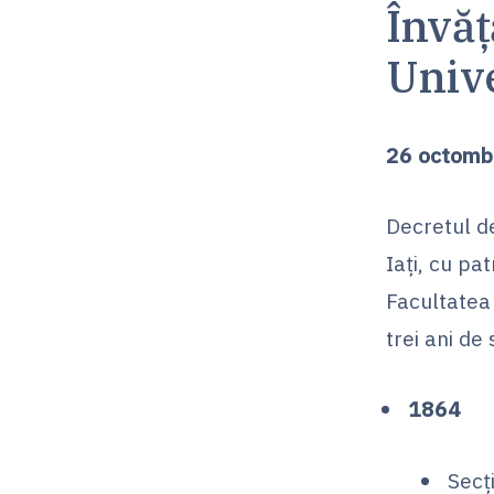
Învăț
Unive
26 octomb
Decretul de
Iați, cu pat
Facultatea 
trei ani de 
1864
Secț