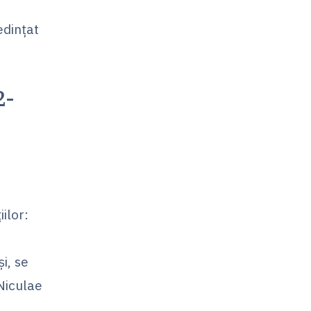
edințat
2-
iilor:
i, se
 Niculae