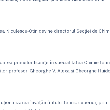
tea Niculescu-Otin devine directorul Secției de Chim
darea primelor licențe în specialitatea Chimie tehn
orilor profesori Gheorghe V. Alexa și Gheorghe Huidov
ituționalizarea învățământului tehnic superior, prin