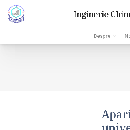
Inginerie Chim
Despre
No
Sari
la
conținut
Apari
unive