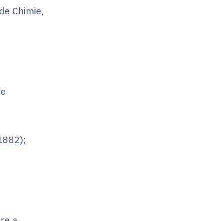
 de Chimie,
re
(1882);
ire a