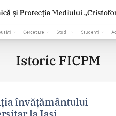
ică și Protecția Mediului „Cristof
utăți
Cercetare
Studii
Studenți
A
Istoric FICPM
ția învățământului
rsitar la Iași