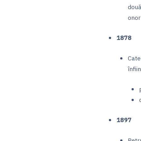
două
onor
1878
Cate
înfii
1897
Petr