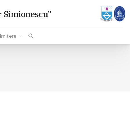
or Simionescu”
dmitere