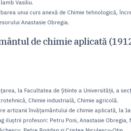
lamb Vasiliu.
barea unui curs anexă de Chimie tehnologică, încr
esorului Anastasie Obregia.
mântul de chimie aplicată (191
nțarea, la Facultatea de Știinte a Universității, a secț
trotehnică, Chimie industrială, Chimie agricolă.
re artizanii învățamântului de chimie aplicată, la Iaș
ng iluștrii profesori: Petru Poni, Anastasie Obregia,
ăchescu, Petre Bogdan și Cristea Niculescu-Otin.